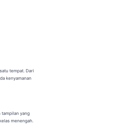
satu tempat. Dari
pada kenyamanan
 tampilan yang
 kelas menengah.