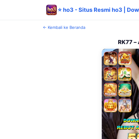
⭐ ho3 - Situs Resmi ho3 | D
← Kembali ke Beranda
RK77 – 