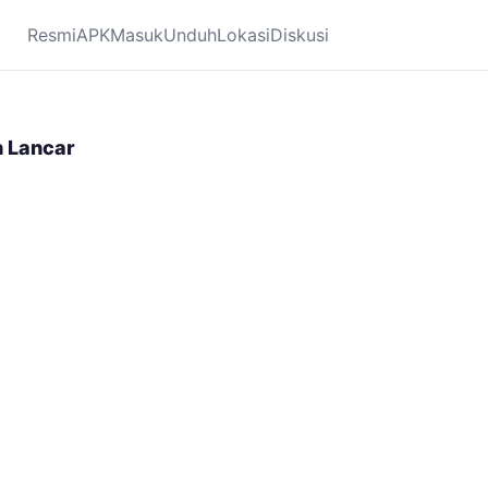
Resmi
APK
Masuk
Unduh
Lokasi
Diskusi
n Lancar