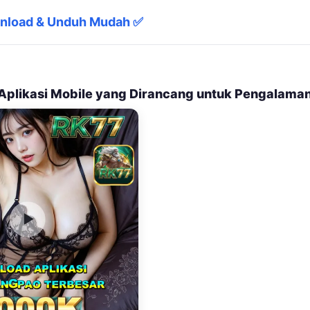
ownload & Unduh Mudah ✅
Aplikasi Mobile yang Dirancang untuk Pengalama