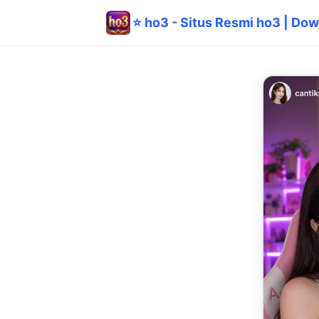
⭐ ho3 - Situs Resmi ho3 | D