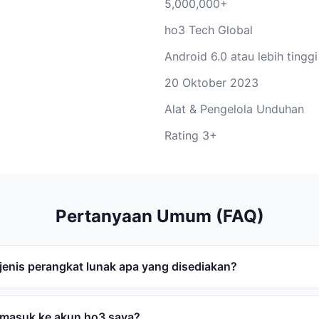
5,000,000+
ho3 Tech Global
Android 6.0 atau lebih tinggi
20 Oktober 2023
Alat & Pengelola Unduhan
Rating 3+
Pertanyaan Umum (FAQ)
jenis perangkat lunak apa yang disediakan?
 masuk ke akun ho3 saya?