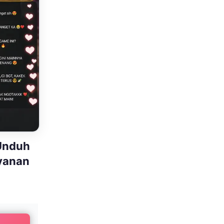
 Unduh
ayanan