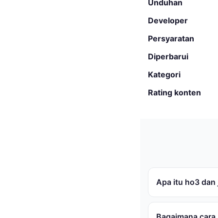
Unduhan
Developer
Persyaratan
Diperbarui
Kategori
Rating konten
Apa itu ho3 dan 
Bagaimana cara