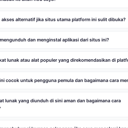
kses alternatif jika situs utama platform ini sulit dibuka?
mengunduh dan menginstal aplikasi dari situs ini?
at lunak atau alat populer yang direkomendasikan di platf
 ini cocok untuk pengguna pemula dan bagaimana cara me
t lunak yang diunduh di sini aman dan bagaimana cara
?