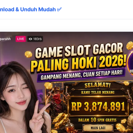
ownload & Unduh Mudah ✅